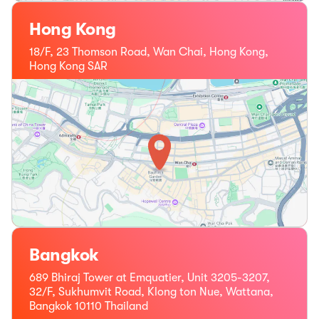
Hong Kong
18/F, 23 Thomson Road, Wan Chai, Hong Kong,
Hong Kong SAR
Bangkok
689 Bhiraj Tower at Emquatier, Unit 3205-3207,
32/F, Sukhumvit Road, Klong ton Nue, Wattana,
Bangkok 10110 Thailand